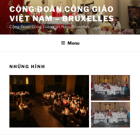
CỘNG ĐOÀN CÔNG GIÁO
VIỆT NAM – BRUXELLES
Cộng Đoàn Công Giáo Việt Nam Bruxelles
Menu
NHỮNG HÌNH