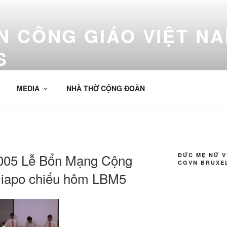
 CÔNG GIÁO VIỆT NA
S
 Bruxelles
MEDIA
NHÀ THỜ CỘNG ĐOÀN
2005 Lễ Bổn Mạng Cộng
ĐỨC MẸ NỮ 
CGVN BRUXE
Diapo chiếu hôm LBM5