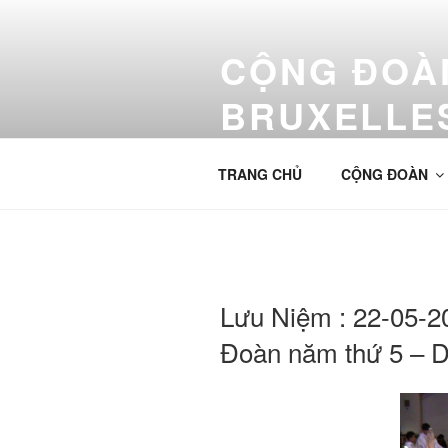
Aller
au
CỘNG ĐOÀN
contenu
principal
BRUXELLE
Cộng Đoàn Công Giáo Việt Nam
TRANG CHỦ
CỘNG ĐOÀN
Lưu Niệm : 22-05-
Đoàn năm thứ 5 – 