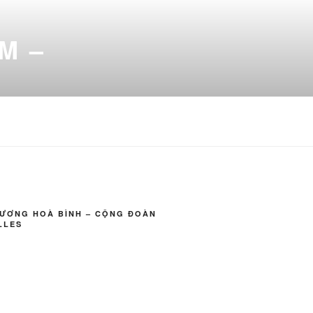
M –
VƯƠNG HOÀ BÌNH – CỘNG ĐOÀN
LLES