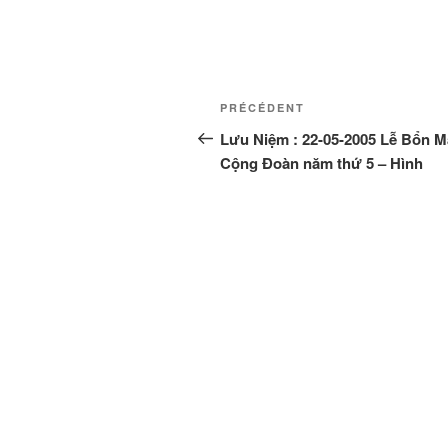
Navigation
Article
PRÉCÉDENT
de
précédent
Lưu Niệm : 22-05-2005 Lễ Bổn 
Cộng Đoàn năm thứ 5 – Hình
l’article