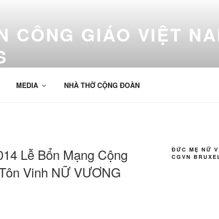
 CÔNG GIÁO VIỆT NA
S
 Bruxelles
MEDIA
NHÀ THỜ CỘNG ĐOÀN
2014 Lễ Bổn Mạng Cộng
ĐỨC MẸ NỮ 
CGVN BRUXE
– Tôn Vinh NỮ VƯƠNG