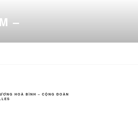
M –
VƯƠNG HOÀ BÌNH – CỘNG ĐOÀN
LLES