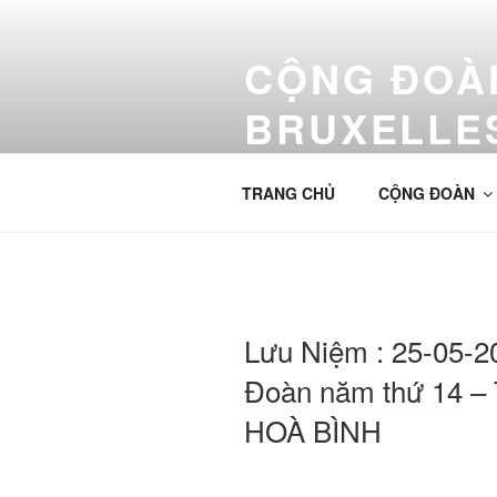
Aller
au
CỘNG ĐOÀN
contenu
principal
BRUXELLE
Cộng Đoàn Công Giáo Việt Nam
TRANG CHỦ
CỘNG ĐOÀN
Lưu Niệm : 25-05-
Đoàn năm thứ 14 
HOÀ BÌNH