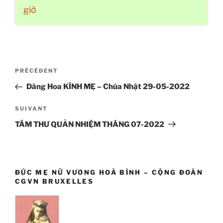
giờ
Navigation
Article
PRÉCÉDENT
de
précédent
Dâng Hoa KÍNH MẸ – Chúa Nhật 29-05-2022
l’article
Article
SUIVANT
suivant
TÂM THƯ QUẢN NHIỆM THÁNG 07-2022
ĐỨC MẸ NỮ VƯƠNG HOÀ BÌNH – CỘNG ĐOÀN
CGVN BRUXELLES