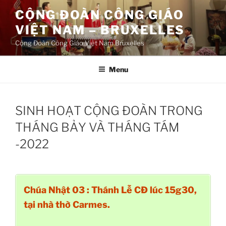
Aller
CỘNG ĐOÀN CÔNG GIÁO
au
VIỆT NAM – BRUXELLES
contenu
principal
Cộng Đoàn Công Giáo Việt Nam Bruxelles
Menu
SINH HOẠT CỘNG ĐOÀN TRONG
THÁNG BẢY VÀ THÁNG TÁM
-2022
Chúa Nhật 03 : Thánh Lễ CĐ lúc 15g30,
tại nhà thờ Carmes.