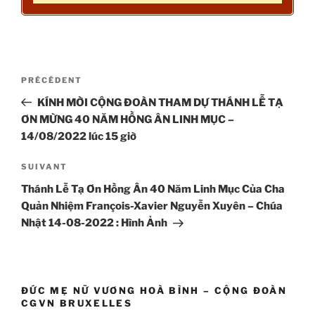
Navigation
Article
PRÉCÉDENT
de
précédent
KÍNH MỜI CỘNG ĐOÀN THAM DỰ THÁNH LỄ TẠ
l’article
ƠN MỪNG 40 NĂM HỒNG ÂN LINH MỤC –
14/08/2022 lúc 15 giờ
Article
SUIVANT
suivant
Thánh Lễ Tạ Ơn Hồng Ân 40 Năm Linh Mục Của Cha
Quản Nhiệm François-Xavier Nguyễn Xuyên – Chúa
Nhật 14-08-2022 : Hình Ảnh
ĐỨC MẸ NỮ VƯƠNG HOÀ BÌNH – CỘNG ĐOÀN
CGVN BRUXELLES