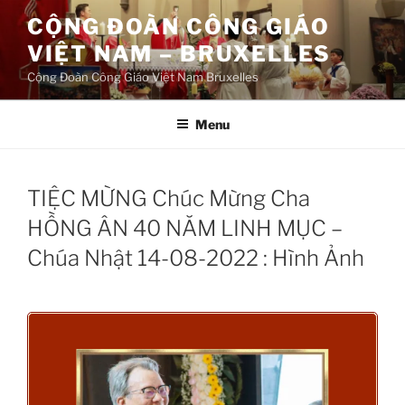
Aller
CỘNG ĐOÀN CÔNG GIÁO
au
VIỆT NAM – BRUXELLES
contenu
principal
Cộng Đoàn Công Giáo Việt Nam Bruxelles
Menu
TIỆC MỪNG Chúc Mừng Cha
HỒNG ÂN 40 NĂM LINH MỤC –
Chúa Nhật 14-08-2022 : Hình Ảnh