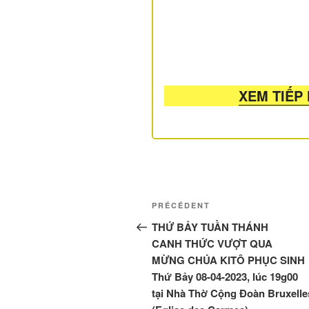
XEM TIẾP
Navigation
Article
PRÉCÉDENT
de
précédent
THỨ BẢY TUẦN THÁNH
CANH THỨC VƯỢT QUA
l’article
MỪNG CHÚA KITÔ PHỤC SINH
Thứ Bảy 08-04-2023, lúc 19g00
tại Nhà Thờ Cộng Đoàn Bruxelle