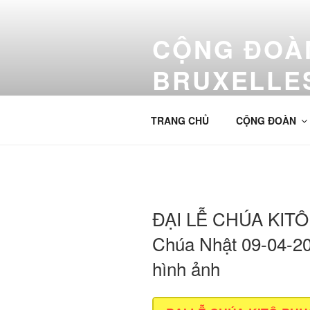
Aller
au
CỘNG ĐOÀN
contenu
principal
BRUXELLE
Cộng Đoàn Công Giáo Việt Nam
TRANG CHỦ
CỘNG ĐOÀN
ĐẠI LỄ CHÚA KIT
Chúa Nhật 09-04-20
hình ảnh