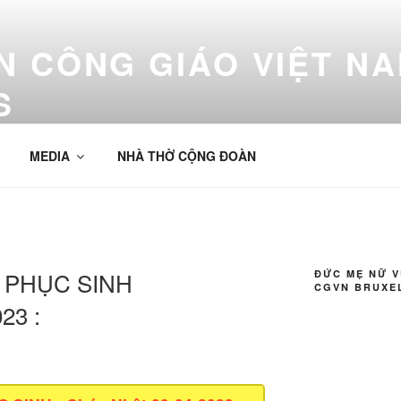
 CÔNG GIÁO VIỆT NA
S
 Bruxelles
MEDIA
NHÀ THỜ CỘNG ĐOÀN
Ô PHỤC SINH
ĐỨC MẸ NỮ 
CGVN BRUXE
23 :