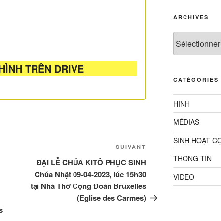
ARCHIVES
Archives
 HÌNH TRÊN DRIVE
CATÉGORIES
HINH
MÉDIAS
SINH HOẠT C
Article
SUIVANT
THÔNG TIN
suivant
ĐẠI LỄ CHÚA KITÔ PHỤC SINH
Chúa Nhật 09-04-2023, lúc 15h30
VIDEO
tại Nhà Thờ Cộng Đoàn Bruxelles
(Eglise des Carmes)
s