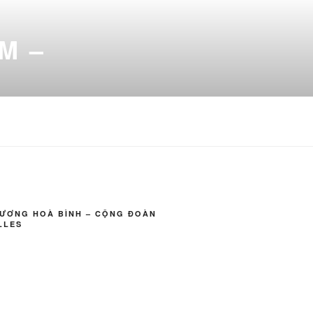
M –
VƯƠNG HOÀ BÌNH – CỘNG ĐOÀN
LLES