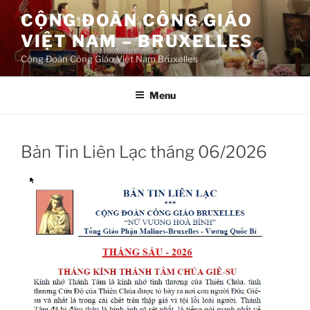
Aller
CỘNG ĐOÀN CÔNG GIÁO
au
VIỆT NAM – BRUXELLES
contenu
principal
Cộng Đoàn Công Giáo Việt Nam Bruxelles
Menu
Bản Tin Liên Lạc tháng 06/2026