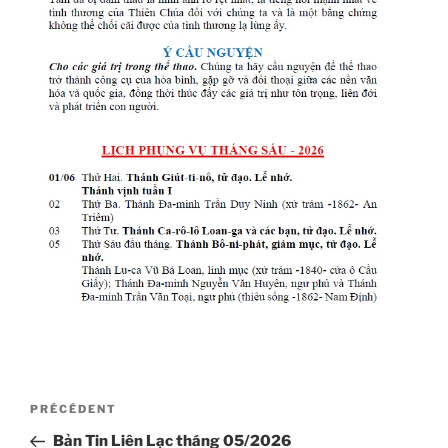
Navigation
Article
PRÉCÉDENT
de
précédent
Bản Tin Liên Lạc tháng 05/2026