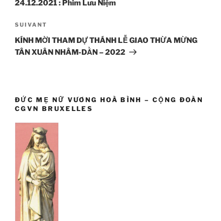
24.12.2021 : Phim Lưu Niệm
Article
SUIVANT
suivant
KÍNH MỜI THAM DỰ THÁNH LỄ GIAO THỪA MỪNG
TÂN XUÂN NHÂM-DẦN – 2022
ĐỨC MẸ NỮ VƯƠNG HOÀ BÌNH – CỘNG ĐOÀN
CGVN BRUXELLES