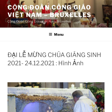
Aller
CỘNG ĐOÀN CÔNG GIÁO
au
VIỆT NAM – BRUXELLES
contenu
principal
Cộng Đoàn Công Giáo Việt Nam Bruxelles
Menu
ĐẠI LỄ MỪNG CHÚA GIÁNG SINH
2021- 24.12.2021 : Hình Ảnh