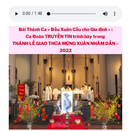
Bài Thánh Ca « Đầu Xuân Cầu cho Gia đình » :
Ca Đoàn TRUYỀN TIN trình bày trong
THÁNH LỄ GIAO THỪA MỪNG XUÂN NHÂM DẦN –
2022