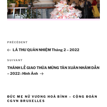
Navigation
Article
PRÉCÉDENT
de
précédent
LÁ THƯ QUẢN NHIỆM Tháng 2 – 2022
l’article
Article
SUIVANT
suivant
THÁNH LỄ GIAO THỪA MỪNG TÂN XUÂN NHÂM DẦN
– 2022 : Hình Ảnh
ĐỨC MẸ NỮ VƯƠNG HOÀ BÌNH – CỘNG ĐOÀN
CGVN BRUXELLES