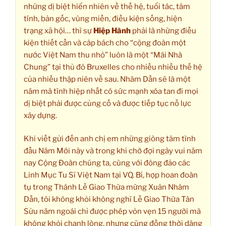
những dị biệt hiển nhiên về thế hệ, tuổi tác, tâm
tính, bản gốc, vùng miền, điều kiện sống, hiện
trạng xã hội… thì sự
Hiệp Hành
phải là những điều
kiện thiết cần và câp bách cho “cộng đoàn một
nước Việt Nam thu nhỏ” luôn là một “Mái Nhà
Chung” tại thủ đô Bruxelles cho nhiều nhiều thế hệ
của nhiều thập niên về sau. Nhâm Dần sẽ là một
năm mà tình hiệp nhất có sức mạnh xóa tan đi mọi
dị biệt phải được củng cố và được tiếp tục nỗ lực
xây dựng.
Khi viết gửi đến anh chị em những giòng tâm tình
đầu Năm Mới này và trong khi chờ đợi ngày vui năm
nay Cộng Đoàn chúng ta, cùng với đông đảo các
Linh Mục Tu Sĩ Việt Nam tại VQ. Bỉ, hợp hoan đoàn
tụ trong Thánh Lễ Giao Thừa mừng Xuân Nhâm
Dần, tôi không khỏi không nghĩ Lễ Giao Thừa Tân
Sửu năm ngoái chỉ được phép vỏn vẹn 15 người mà
không khỏi chạnh lòng, nhưng cũng đồng thời dâng