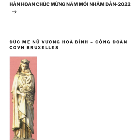
suivant
HÂN HOAN CHÚC MỪNG NĂM MỚI NHÂM DẦN-2022
ĐỨC MẸ NỮ VƯƠNG HOÀ BÌNH – CỘNG ĐOÀN
CGVN BRUXELLES