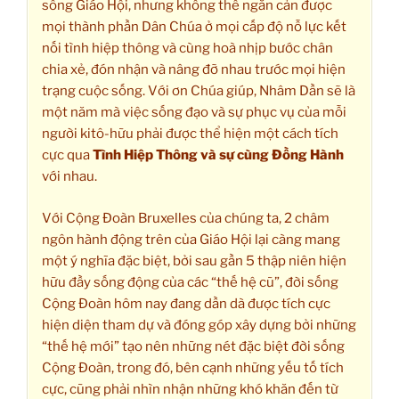
sống Giáo Hội, nhưng không thể ngăn cản được
mọi thành phần Dân Chúa ở mọi cấp độ nỗ lực kết
nối tình hiệp thông và cùng hoà nhịp bước chân
chia xẻ, đón nhận và nâng đỡ nhau trước mọi hiện
trạng cuộc sống. Với ơn Chúa giúp, Nhâm Dần sẽ là
một năm mà việc sống đạo và sự phục vụ của mỗi
người kitô-hữu phải được thể hiện một cách tích
cực qua
Tình Hiệp Thông và sự cùng Đồng Hành
với nhau.
Với Cộng Đoàn Bruxelles của chúng ta, 2 châm
ngôn hành động trên của Giáo Hội lại càng mang
một ý nghĩa đặc biệt, bởi sau gần 5 thập niên hiện
hữu đầy sống động của các “thế hệ cũ”, đời sống
Cộng Đoàn hôm nay đang dần dà được tích cực
hiện diện tham dự và đóng góp xây dựng bởi những
“thế hệ mới” tạo nên những nét đặc biệt đời sống
Cộng Đoàn, trong đó, bên cạnh những yếu tố tích
cực, cũng phải nhìn nhận những khó khăn đến từ