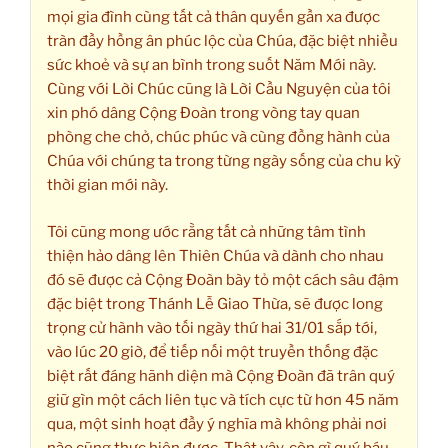
mọi gia đình cùng tất cả thân quyến gần xa được
tràn đầy hồng ân phúc lộc của Chúa, đặc biệt nhiều
sức khoẻ và sự an bình trong suốt Năm Mới này.
Cùng với Lời Chúc cũng là Lời Cầu Nguyện của tôi
xin phó dâng Cộng Đoàn trong vòng tay quan
phòng che chở, chúc phúc và cùng đồng hành của
Chúa với chúng ta trong từng ngày sống của chu kỳ
thời gian mới này.
Tôi cũng mong ước rằng tất cả những tâm tình
thiện hảo dâng lên Thiên Chúa và dành cho nhau
đó sẽ được cả Cộng Đoàn bày tỏ một cách sâu đậm
đặc biệt trong Thánh Lễ Giao Thừa, sẽ được long
trọng cử hành vào tối ngày thứ hai 31/01 sắp tới,
vào lúc 20 giờ, để tiếp nối một truyền thống đặc
biệt rất đáng hãnh diện mà Cộng Đoàn đã trân quý
giữ gìn một cách liên tục và tích cực từ hơn 45 năm
qua, một sinh hoạt đầy ý nghĩa mà không phải nơi
nào cũng thực hiện được. Thật vậy, còn gì quý báu