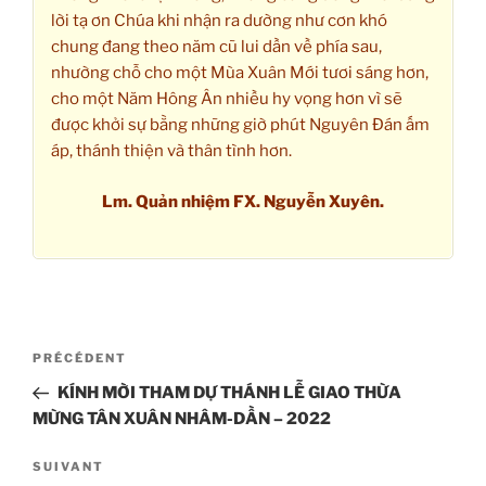
lời tạ ơn Chúa khi nhận ra dường như cơn khó
chung đang theo năm cũ lui dần về phía sau,
nhường chỗ cho một Mùa Xuân Mới tươi sáng hơn,
cho một Năm Hông Ân nhiều hy vọng hơn vì sẽ
được khởi sự bằng những giờ phút Nguyên Đán ấm
áp, thánh thiện và thân tình hơn.
Lm. Quản nhiệm FX. Nguyễn Xuyên.
Navigation
Article
PRÉCÉDENT
de
précédent
KÍNH MỜI THAM DỰ THÁNH LỄ GIAO THỪA
l’article
MỪNG TÂN XUÂN NHÂM-DẦN – 2022
Article
SUIVANT