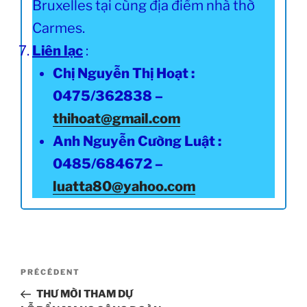
Bruxelles tại cùng địa điểm nhà thờ
Carmes.
Liên lạc
:
Chị Nguyễn Thị Hoạt :
0475/362838 –
thihoat@gmail.com
Anh Nguyễn Cường Luật :
0485/684672 –
luatta80@yahoo.com
Navigation
Article
PRÉCÉDENT
de
précédent
THƯ MỜI THAM DỰ
l’article