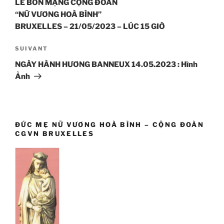
LỄ BỔN MẠNG CỘNG ĐOÀN
“NỮ VƯƠNG HOÀ BÌNH”
BRUXELLES – 21/05/2023 – LÚC 15 GIỜ
Article
SUIVANT
suivant
NGÀY HÀNH HƯƠNG BANNEUX 14.05.2023 : Hình
Ảnh
ĐỨC MẸ NỮ VƯƠNG HOÀ BÌNH – CỘNG ĐOÀN
CGVN BRUXELLES