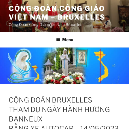
Aller
CỘNG ĐOÀN CÔNG GIÁO
au
VIỆT NAM – BRUXELLES
contenu
principal
Cộng Đoàn Công Giáo Việt Nam Bruxelles
Menu
CỘNG ĐOÀN BRUXELLES
THAM DỰ NGÀY HÀNH HƯƠNG
BANNEUX
BẰNG XE AUTOCAR – 14/05/2023