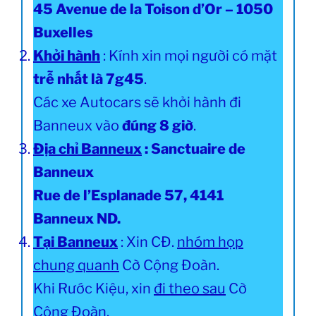
45 Avenue de la Toison d’Or – 1050
Buxelles
Khởi hành
: Kính xin mọi người có mặt
trễ nhất là 7g45
.
Các xe Autocars sẽ khởi hành đi
Banneux vào
đúng 8 giờ
.
Địa chỉ Banneux
: Sanctuaire de
Banneux
Rue de l’Esplanade 57, 4141
Banneux ND.
Tại Banneux
: Xin CĐ.
nhóm họp
chung quanh
Cờ Cộng Đoàn.
Khi Rước Kiệu, xin
đi theo sau
Cờ
Cộng Đoàn.