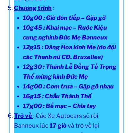
Chương trình
:
10g00 : Giờ đón tiếp – Gặp gỡ
10g45 : Khai mạc – Rước Kiệu
cung nghinh Đức Mẹ Banneux
12g15 : Dâng Hoa kính Mẹ (do đội
các Thanh nữ CĐ. Bruxelles)
12g30 : Thánh Lễ Đồng Tế Trọng
Thể mừng kính Đức Mẹ
14g00 : Cơm trưa – Gặp gỡ nhau
16g15 : Chầu Thánh Thể
17g00 : Bế mạc – Chia tay
Trở về
: Các Xe Autocars sẽ rời
Banneux lúc
17 giờ
và trở về lại