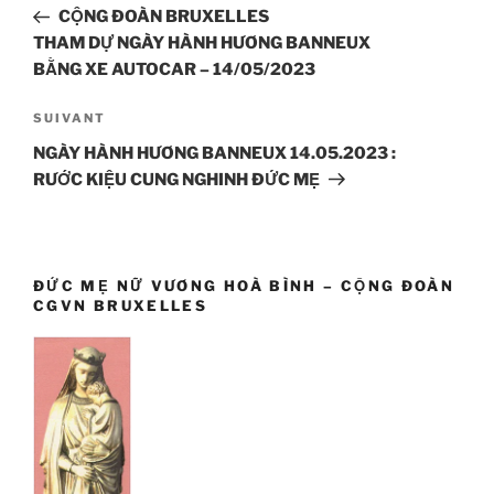
de
précédent
CỘNG ĐOÀN BRUXELLES
l’article
THAM DỰ NGÀY HÀNH HƯƠNG BANNEUX
BẰNG XE AUTOCAR – 14/05/2023
Article
SUIVANT
suivant
NGÀY HÀNH HƯƠNG BANNEUX 14.05.2023 :
RƯỚC KIỆU CUNG NGHINH ĐỨC MẸ
ĐỨC MẸ NỮ VƯƠNG HOÀ BÌNH – CỘNG ĐOÀN
CGVN BRUXELLES