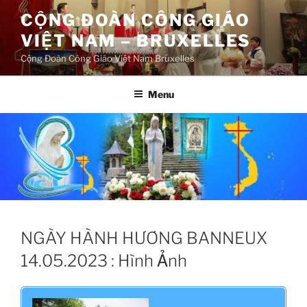
Aller
CỘNG ĐOÀN CÔNG GIÁO
au
VIỆT NAM – BRUXELLES
contenu
principal
Cộng Đoàn Công Giáo Việt Nam Bruxelles
Menu
NGÀY HÀNH HƯƠNG BANNEUX
14.05.2023 : Hình Ảnh