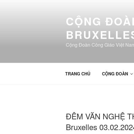
Aller
au
CỘNG ĐOÀN
contenu
principal
BRUXELLE
Cộng Đoàn Công Giáo Việt Nam
TRANG CHỦ
CỘNG ĐOÀN
ĐÊM VĂN NGHỆ T
Bruxelles 03.02.202