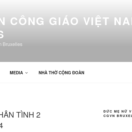
 CÔNG GIÁO VIỆT NA
S
 Bruxelles
MEDIA
NHÀ THỜ CỘNG ĐOÀN
HÂN TÌNH 2
ĐỨC MẸ NỮ 
CGVN BRUXE
4