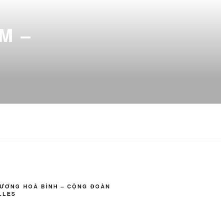
M –
VƯƠNG HOÀ BÌNH – CỘNG ĐOÀN
LLES