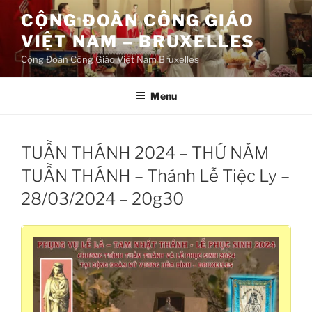
Aller
CỘNG ĐOÀN CÔNG GIÁO
au
VIỆT NAM – BRUXELLES
contenu
principal
Cộng Đoàn Công Giáo Việt Nam Bruxelles
Menu
TUẦN THÁNH 2024 – THỨ NĂM
TUẦN THÁNH – Thánh Lễ Tiệc Ly –
28/03/2024 – 20g30