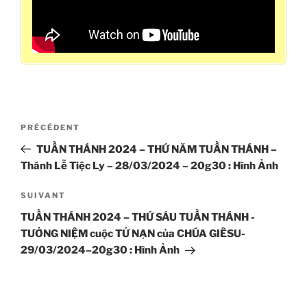
Navigation
Article
PRÉCÉDENT
de
précédent
TUẦN THÁNH 2024 – THỨ NĂM TUẦN THÁNH –
l’article
Thánh Lễ Tiệc Ly – 28/03/2024 – 20g30 : Hình Ảnh
Article
SUIVANT
suivant
TUẦN THÁNH 2024 – THỨ SÁU TUẦN THÁNH -
TƯỞNG NIỆM cuộc TỬ NẠN của CHÚA GIÊSU-
29/03/2024–20g30 : Hình Ảnh