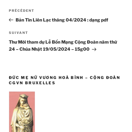
Navigation
Article
PRÉCÉDENT
de
précédent
Bản Tin Liên Lạc tháng 04/2024 : dạng pdf
l’article
Article
SUIVANT
suivant
Thư Mời tham dự Lễ Bổn Mạng Cộng Đoàn năm thứ
24 – Chúa Nhật 19/05/2024 – 15g00
ĐỨC MẸ NỮ VƯƠNG HOÀ BÌNH – CỘNG ĐOÀN
CGVN BRUXELLES