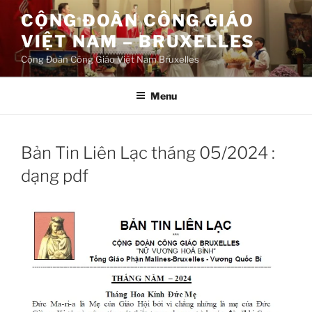
Aller
CỘNG ĐOÀN CÔNG GIÁO
au
VIỆT NAM – BRUXELLES
contenu
principal
Cộng Đoàn Công Giáo Việt Nam Bruxelles
Menu
Bản Tin Liên Lạc tháng 05/2024 :
dạng pdf