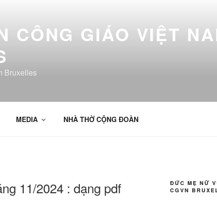
 CÔNG GIÁO VIỆT NA
S
 Bruxelles
MEDIA
NHÀ THỜ CỘNG ĐOÀN
áng 11/2024 : dạng pdf
ĐỨC MẸ NỮ 
CGVN BRUXE