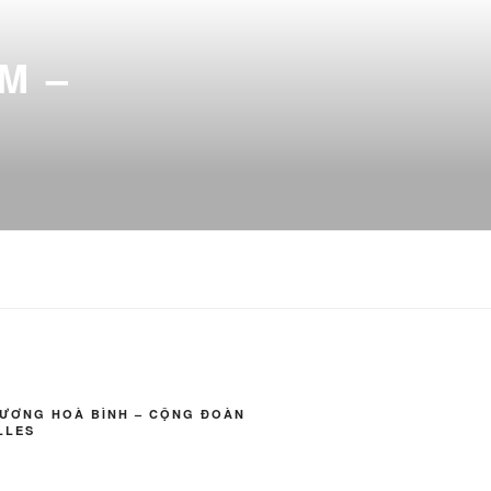
M –
VƯƠNG HOÀ BÌNH – CỘNG ĐOÀN
LLES