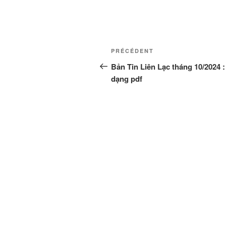
Navigation
Article
PRÉCÉDENT
de
précédent
Bản Tin Liên Lạc tháng 10/2024 :
dạng pdf
l’article