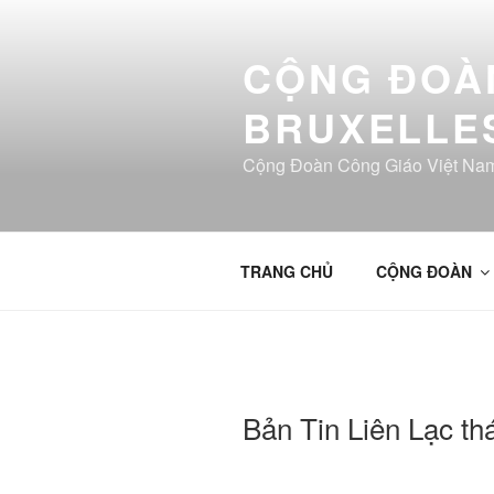
Aller
au
CỘNG ĐOÀN
contenu
principal
BRUXELLE
Cộng Đoàn Công Giáo Việt Nam
TRANG CHỦ
CỘNG ĐOÀN
Bản Tin Liên Lạc th