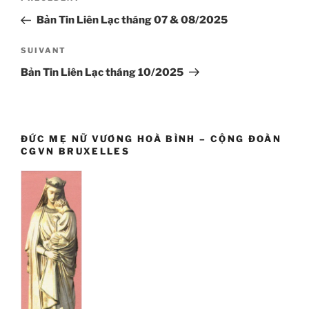
de
précédent
Bản Tin Liên Lạc tháng 07 & 08/2025
l’article
Article
SUIVANT
suivant
Bản Tin Liên Lạc tháng 10/2025
ĐỨC MẸ NỮ VƯƠNG HOÀ BÌNH – CỘNG ĐOÀN
CGVN BRUXELLES