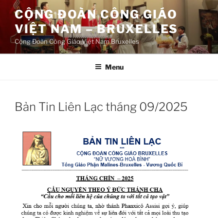
Aller
CỘNG ĐOÀN CÔNG GIÁO
au
VIỆT NAM – BRUXELLES
contenu
principal
Cộng Đoàn Công Giáo Việt Nam Bruxelles
Menu
Bản Tin Liên Lạc tháng 09/2025