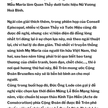
Mẫu Maria làm Quan Thầy dưới tước hiệu Nữ Vương
Hoà Bình.
Ngài còn giải thích thêm, trong phiên họp của Conseil
Episcopal, nhiều vị Quan Thầy và Tước Hiệu cũng đã
được đề nghị, nhưng các vị hiện diện đã đồng lòng
nhất trí dừng lại ở sự chọn lựa này, mà theo ngài thuật
lại, chỉ vì hai lý do đơn giản. Thứ nhất vì truyền thống
sùng kính Mẹ Maria của người tín hữu Việt Nam, thứ
hai, sau bao năm từng phải trải qua biết bao tang
thương của chiến tranh, bom đạn, chết chóc…, thì ở
nơi quê hương thứ hai này, Bề Trên mong ước Cộng
Đoàn Bruxelles này sẽ là bến bờ bình an cho mọi
người.
Cũng trong buổi họp đó, Đức Ông Lode còn gợi ý đề
nghị việc chọn lựa thời điểm Mừng Lễ Bổn Mạng hàng
năm, việc chuẩn bị soạn thảo Kinh Tận Hiến (Acte de
Consécration) phía Cộng Đoàn để được Bề Trên phê