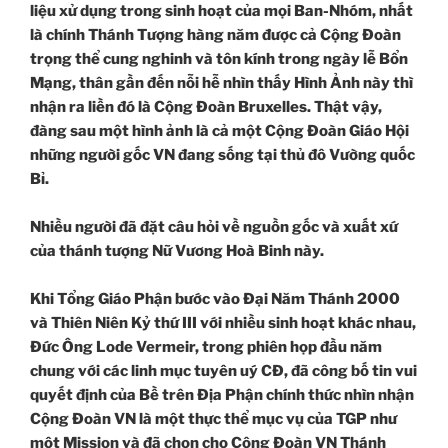
liệu xử dụng trong sinh hoạt của mọi Ban-Nhóm, nhất
là chính Thánh Tượng hàng năm được cả Cộng Đoàn
trọng thể cung nghinh và tôn kính trong ngày lễ Bổn
Mạng, thân gần đến nỗi hễ nhìn thấy Hình Ảnh này thì
nhận ra liền đó là Cộng Đoàn Bruxelles. Thật vậy,
đàng sau một hình ảnh là cả một Cộng Đoàn Giáo Hội
những người gốc VN đang sống tại thủ đô Vường quốc
Bỉ.
Nhiều người đã đặt câu hỏi về nguồn gốc và xuất xứ
của thánh tượng Nữ Vương Hoà Binh này.
Khi Tổng Giáo Phận bước vào Đại Năm Thánh 2000
và Thiên Niên Kỷ thứ III với nhiều sinh hoạt khác nhau,
Đức Ông Lode Vermeir, trong phiên họp đầu năm
chung với các linh mục tuyên uý CĐ, đã công bố tin vui
quyết định của Bề trên Địa Phận chính thức nhìn nhận
Cộng Đoàn VN là một thực thể mục vụ của TGP như
một Mission và đã chọn cho Cộng Đoàn VN Thánh