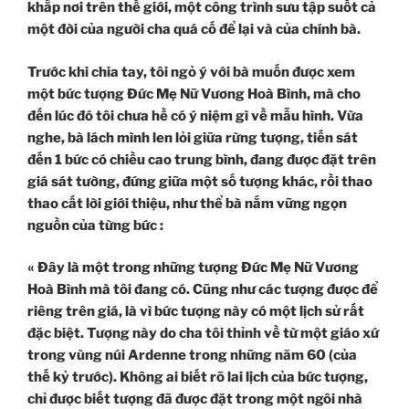
khắp nơi trên thế giới, một công trình sưu tập suốt cả
một đời của người cha quá cố để lại và của chính bà.
Trước khi chia tay, tôi ngỏ ý với bà muốn được xem
một bức tượng Đức Mẹ Nữ Vương Hoà Bình, mà cho
đến lúc đó tôi chưa hề có ý niệm gì về mẫu hình. Vừa
nghe, bà lách mình len lỏi giữa rừng tượng, tiến sát
đến 1 bức có chiều cao trung bình, đang được đặt trên
giá sát tường, đứng giữa một số tượng khác, rồi thao
thao cất lời giới thiệu, như thể bà nắm vững ngọn
nguồn của từng bức :
« Đây là một trong những tượng Đức Mẹ Nữ Vương
Hoà Bình mà tôi đang có. Cũng như các tượng được để
riêng trên giá, là vì bức tượng này có một lịch sử rất
đặc biệt. Tượng này do cha tôi thỉnh về từ một giáo xứ
trong vùng núi Ardenne trong những năm 60 (của
thế kỷ trước). Không ai biết rõ lai lịch của bức tượng,
chỉ được biết tượng đã được đặt trong một ngôi nhà