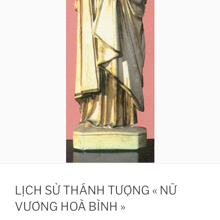
LỊCH SỬ THÁNH TƯỢNG « NỮ
VƯƠNG HOÀ BÌNH »