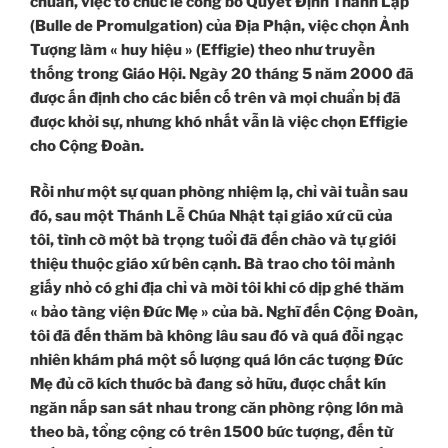
chuẩn, việc tổ chức lễ công bố Quyết Định Thành Lập
(Bulle de Promulgation) của Địa Phận, việc chọn Ảnh
Tượng làm « huy hiệu » (Effigie) theo như truyền
thống trong Giáo Hội. Ngày 20 tháng 5 năm 2000 đã
được ấn định cho các biến cố trên và mọi chuẩn bị đã
được khởi sự, nhưng khó nhất vẫn là việc chọn Effigie
cho Cộng Đoàn.
Rồi như một sự quan phòng nhiệm lạ, chỉ vài tuần sau
đó, sau một Thánh Lễ Chúa Nhật tại giáo xứ cũ của
tôi, tình cờ một bà trọng tuổi đã đến chào và tự giới
thiệu thuộc giáo xứ bên cạnh. Bà trao cho tôi mảnh
giấy nhỏ có ghi địa chỉ và mời tôi khi có dịp ghé thăm
« bảo tàng viện Đức Mẹ » của bà. Nghĩ đến Cộng Đoàn,
tôi đã đến thăm bà không lâu sau đó và quá đỗi ngạc
nhiên khám phá một số lượng quá lớn các tượng Đức
Mẹ đủ cỡ kích thước bà đang sở hữu, được chất kín
ngăn nắp san sát nhau trong căn phòng rộng lớn mà
theo bà, tổng cộng có trên 1500 bức tượng, đến từ