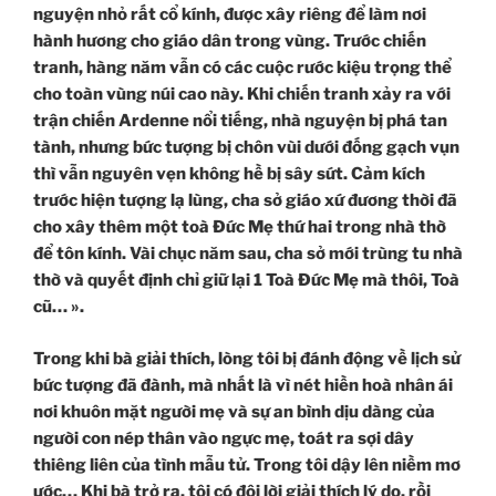
nguyện nhỏ rất cổ kính, được xây riêng để làm nơi
hành hương cho giáo dân trong vùng. Trước chiến
tranh, hàng năm vẫn có các cuộc rước kiệu trọng thể
cho toàn vùng núi cao này. Khi chiến tranh xảy ra với
trận chiến Ardenne nổi tiếng, nhà nguyện bị phá tan
tành, nhưng bức tượng bị chôn vùi dưới đống gạch vụn
thì vẫn nguyên vẹn không hề bị sây sứt. Cảm kích
trước hiện tượng lạ lùng, cha sở giáo xứ đương thời đã
cho xây thêm một toà Đức Mẹ thứ hai trong nhà thờ
để tôn kính. Vài chục năm sau, cha sở mới trùng tu nhà
thờ và quyết định chỉ giữ lại 1 Toà Đức Mẹ mà thôi, Toà
cũ… ».
Trong khi bà giải thích, lòng tôi bị đánh động về lịch sử
bức tượng đã đành, mà nhất là vì nét hiền hoà nhân ái
nơi khuôn mặt người mẹ và sự an bình dịu dàng của
người con nép thân vào ngực mẹ, toát ra sợi dây
thiêng liên của tình mẫu tử. Trong tôi dậy lên niềm mơ
ước… Khi bà trở ra, tôi có đôi lời giải thích lý do, rồi