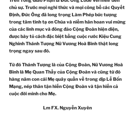
Trên Tổng Giáo Phận là Đức Ông Lode Vermeir đến
chủ sự. Trước mọi nghi thức và mọi công bố các Quyết
Định, Đức Ông đã long trọng Làm Phép bức tượng
trong tâm tình tạ ơn Chúa và niềm hân hoan vui mừng
của các linh mục và đông đảo Cộng Đoàn hiện diện,
được bày tỏ cách đặc biệt bằng cuộc rước Kiệu Cung
Nghinh Thánh Tượng Nữ Vương Hoà Bình thật long
trọng ngay sau đó.
Từ đó Thánh Tượng là của Cộng Đoàn, Nữ Vương Hoà
Bình là Mẹ Quan Thầy của Cộng Đoàn và cũng từ đó
hàng năm con cái Mẹ quây quần về trong dịp Lễ Bổn
Mạng, nép thân tận hiến Cộng Đoàn và tận hiến cả
cuộc đời mình cho Mẹ.
Lm FX. Nguyễn Xuyên