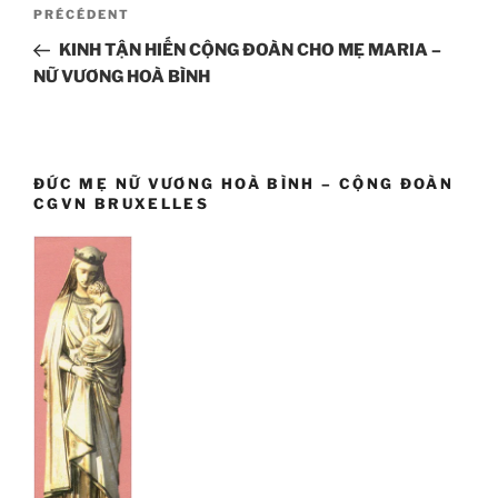
Navigation
Article
PRÉCÉDENT
de
précédent
KINH TẬN HIẾN CỘNG ĐOÀN CHO MẸ MARIA –
l’article
NỮ VƯƠNG HOÀ BÌNH
ĐỨC MẸ NỮ VƯƠNG HOÀ BÌNH – CỘNG ĐOÀN
CGVN BRUXELLES