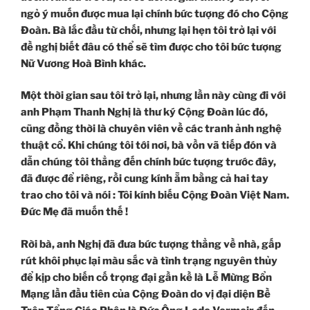
ngỏ ý muốn được mua lại chính bức tượng đó cho Cộng
Đoàn. Bà lắc đầu từ chối, nhưng lại hẹn tôi trở lại với
đề nghị biết đâu có thể sẽ tìm được cho tôi bức tượng
Nữ Vương Hoà Bình khác.
Một thời gian sau tôi trở lại, nhưng lần này cùng đi với
anh Phạm Thanh Nghị là thư ký Cộng Đoàn lúc đó,
cũng đồng thời là chuyên viên về các tranh ảnh nghệ
thuật cổ. Khi chúng tôi tới nơi, bà vồn vã tiếp đón và
dẫn chúng tôi thẳng đến chính bức tượng trước đây,
đã được để riêng, rồi cung kính ẵm bằng cả hai tay
trao cho tôi và nói : Tôi kính biếu Cộng Đoàn Việt Nam.
Đức Mẹ đã muốn thế !
Rời bà, anh Nghị đã đưa bức tượng thẳng về nhà, gấp
rút khôi phục lại màu sắc và tình trạng nguyên thủy
để kịp cho biến cố trọng đại gần kề là Lễ Mừng Bổn
Mạng lần đầu tiên của Cộng Đoàn do vị đại diện Bề