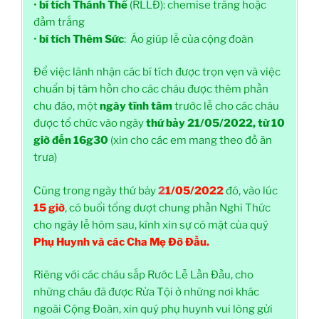
•
bí tích Thánh Thể
(RLLĐ): chemise trắng hoặc
đầm trắng
•
bí tích Thêm Sức
: Áo giúp lễ của cộng đoàn
Để việc lãnh nhận các bí tích được trọn vẹn và việc
chuẩn bị tâm hồn cho các cháu được thêm phần
chu đáo, một
ngày tĩnh tâm
trước lễ cho các cháu
được tổ chức vào ngày
thứ bảy 21/05/2022, từ 10
giờ đến 16g30
(xin cho các em mang theo đồ ăn
trưa)
Cũng trong ngày thứ bảy
2
1/05/2022
đó, vào lúc
15 giờ
, có buổi tổng dượt chung phần Nghi Thức
cho ngày lễ hôm sau, kính xin sự có mặt của quý
Phụ Huynh và các Cha Mẹ Đỡ Đầu.
Riêng với các cháu sắp Rước Lễ Lần Đầu, cho
những cháu đã được Rửa Tội ở những nơi khác
ngoài Cộng Đoàn, xin quý phụ huynh vui lòng gửi