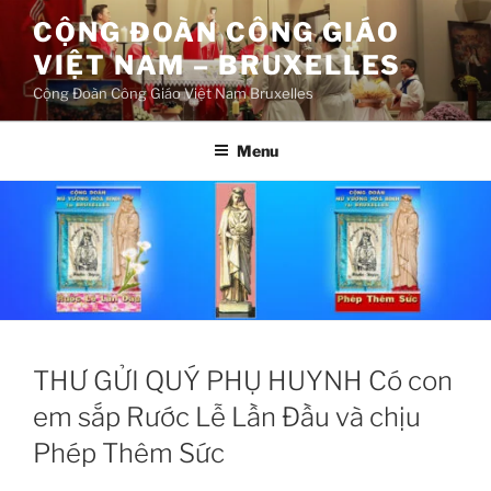
Aller
CỘNG ĐOÀN CÔNG GIÁO
au
VIỆT NAM – BRUXELLES
contenu
principal
Cộng Đoàn Công Giáo Việt Nam Bruxelles
Menu
THƯ GỬI QUÝ PHỤ HUYNH Có con
em sắp Rước Lễ Lần Đầu và chịu
Phép Thêm Sức