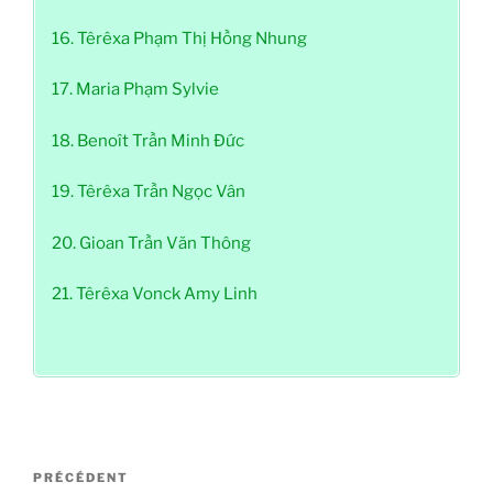
16. Têrêxa Phạm Thị Hồng Nhung
17. Maria Phạm Sylvie
18. Benoît Trần Minh Đức
19. Têrêxa Trần Ngọc Vân
20. Gioan Trần Văn Thông
21. Têrêxa Vonck Amy Linh
Navigation
Article
PRÉCÉDENT