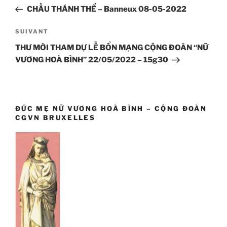
de
précédent
CHẦU THÁNH THỂ – Banneux 08-05-2022
l’article
Article
SUIVANT
suivant
THƯ MỜI THAM DỰ LỄ BỔN MẠNG CỘNG ĐOÀN “NỮ
VƯƠNG HOÀ BÌNH” 22/05/2022 – 15g30
ĐỨC MẸ NỮ VƯƠNG HOÀ BÌNH – CỘNG ĐOÀN
CGVN BRUXELLES