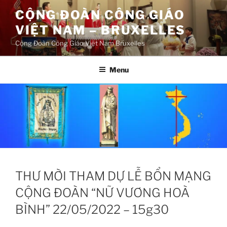
Aller
CỘNG ĐOÀN CÔNG GIÁO
au
VIỆT NAM – BRUXELLES
contenu
principal
Cộng Đoàn Công Giáo Việt Nam Bruxelles
Menu
THƯ MỜI THAM DỰ LỄ BỔN MẠNG
CỘNG ĐOÀN “NỮ VƯƠNG HOÀ
BÌNH” 22/05/2022 – 15g30