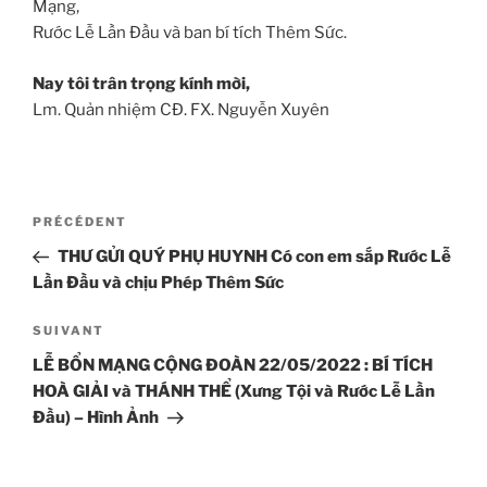
Mạng,
Rước Lễ Lần Đầu và ban bí tích Thêm Sức.
Nay tôi trân trọng kính mời,
Lm. Quản nhiệm CĐ. FX. Nguyễn Xuyên
Navigation
Article
PRÉCÉDENT
de
précédent
THƯ GỬI QUÝ PHỤ HUYNH Có con em sắp Rước Lễ
l’article
Lần Đầu và chịu Phép Thêm Sức
Article
SUIVANT
suivant
LỄ BỔN MẠNG CỘNG ĐOÀN 22/05/2022 : BÍ TÍCH
HOÀ GIẢI và THÁNH THỂ (Xưng Tội và Rước Lễ Lần
Đầu) – Hình Ảnh