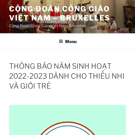
Aller
CỘNG ĐOÀN CÔNG GIÁO
au
VIỆT NAM – BRUXELLES
contenu
principal
Cộng Đoàn Công Giáo Việt Nam Bruxelles
Menu
THÔNG BÁO NĂM SINH HOẠT
2022-2023 DÀNH CHO THIẾU NHI
VÀ GIỚI TRẺ