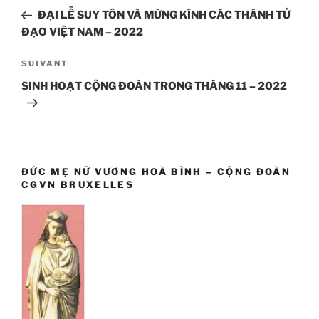
de
précédent
ĐẠI LỄ SUY TÔN VÀ MỪNG KÍNH CÁC THÁNH TỬ
l’article
ĐẠO VIỆT NAM – 2022
Article
SUIVANT
suivant
SINH HOẠT CỘNG ĐOÀN TRONG THÁNG 11 – 2022
ĐỨC MẸ NỮ VƯƠNG HOÀ BÌNH – CỘNG ĐOÀN
CGVN BRUXELLES