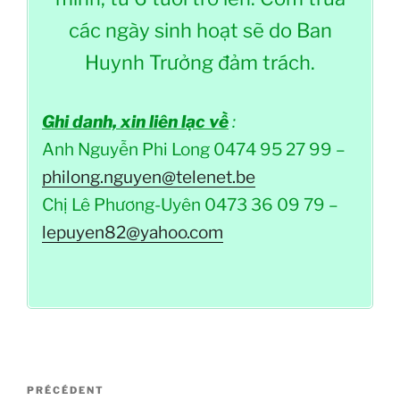
các ngày sinh hoạt sẽ do Ban
Huynh Trưởng đảm trách.
Ghi danh, xin liên lạc về
:
Anh Nguyễn Phi Long 0474 95 27 99 –
philong.nguyen@telenet.be
Chị Lê Phương-Uyên 0473 36 09 79 –
lepuyen82@yahoo.com
Navigation
Article
PRÉCÉDENT