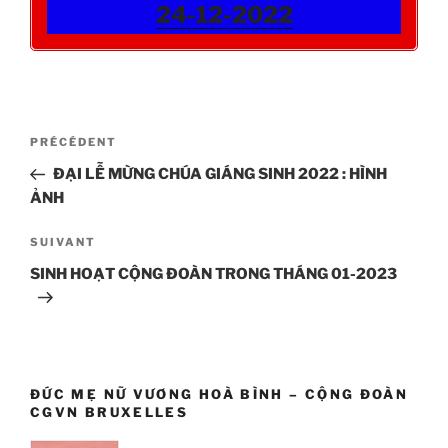
24-12-2022
Navigation
Article
PRÉCÉDENT
de
précédent
ĐẠI LỄ MỪNG CHÚA GIÁNG SINH 2022 : HÌNH
l’article
ẢNH
Article
SUIVANT
suivant
SINH HOẠT CỘNG ĐOÀN TRONG THÁNG 01-2023
ĐỨC MẸ NỮ VƯƠNG HOÀ BÌNH – CỘNG ĐOÀN
CGVN BRUXELLES