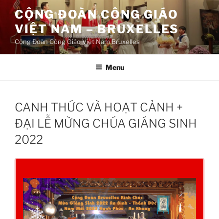
Aller
CỘNG ĐOÀN CÔNG GIÁO
au
VIỆT NAM – BRUXELLES
contenu
principal
Cộng Đoàn Công Giáo Việt Nam Bruxelles
Menu
CANH THỨC VÀ HOẠT CẢNH +
ĐẠI LỄ MỪNG CHÚA GIÁNG SINH
2022