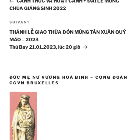
CANH THỨC VÀ HOẠT CẢNH + ĐẠI LỄ MỪNG
l’article
CHÚA GIÁNG SINH 2022
SUIVANT
Article
suivant
THÁNH LỄ GIAO THỪA ĐÓN MỪNG TÂN XUÂN QUÝ
MÃO – 2023
Thứ Bảy 21.01.2023, lúc 20 giờ
ĐỨC MẸ NỮ VƯƠNG HOÀ BÌNH – CỘNG ĐOÀN
CGVN BRUXELLES