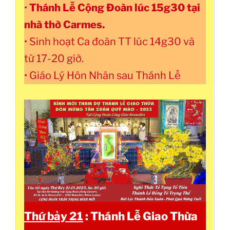
•
Thánh Lễ Cộng Đoàn lúc 15g30 tại
nhà thờ Carmes.
• Sinh hoạt Ca đoàn TT lúc 14g30 và
từ 17-20 giờ.
• Giáo Lý Hôn Nhân sau Thánh Lễ
Thứ bảy 21
: Thánh Lễ Giao Thừa