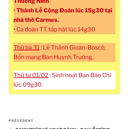
Thường Niên
•
Thánh Lễ Cộng Đoàn lúc 15g30 tại
nhà thờ Carmes.
• Ca đoàn TT. tập hát lúc 14g30
Thứ ba 31
: Lễ Thánh Gioan-Boscô,
Bổn mạng Ban Huynh Trưởng.
Thứ tư 01/02
: Sinh hoạt Ban Báo Chí
lúc 09g30
Navigation
PRÉCÉDENT
Article
de
précédent