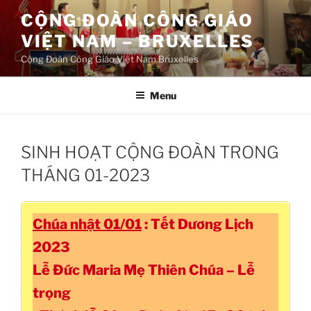
Aller
CỘNG ĐOÀN CÔNG GIÁO
au
VIỆT NAM – BRUXELLES
contenu
principal
Cộng Đoàn Công Giáo Việt Nam Bruxelles
Menu
SINH HOẠT CỘNG ĐOÀN TRONG
THÁNG 01-2023
Chúa nhật 01/01
: Tết Dương Lịch
2023
Lễ Đức Maria Mẹ Thiên Chúa – Lễ
trọng