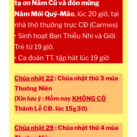
tạ ơn Năm Cũ và đón mừng
Năm Mới Quý-Mão
, lúc 20 giờ, tại
nhà thờ thường trực CĐ (Carmes)
• Sinh hoạt Ban Thiếu Nhi và Giới
Trẻ từ 19 giờ.
• Ca đoàn TT. tập hát lúc 19 giờ
Chúa nhật 22
: Chúa nhật thứ 3 mùa
Thường Niên
(Xin lưu ý : Hồm nay
KHÔNG CÓ
Thánh Lễ CĐ. lúc 15g30)
Chúa nhật 29
: Chúa nhật thứ 4 mùa