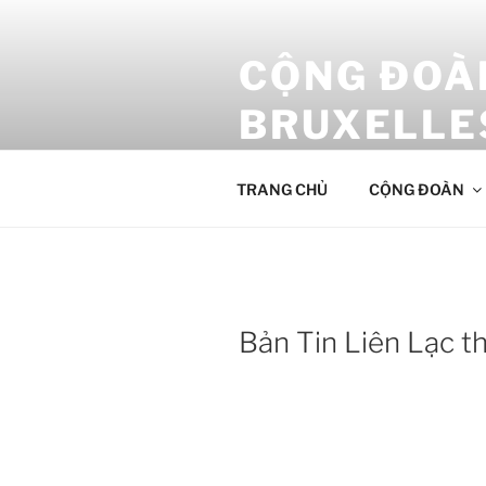
Aller
au
CỘNG ĐOÀN
contenu
principal
BRUXELLE
Cộng Đoàn Công Giáo Việt Nam
TRANG CHỦ
CỘNG ĐOÀN
Bản Tin Liên Lạc t