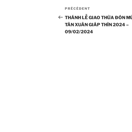
Navigation
Article
PRÉCÉDENT
de
précédent
THÁNH LỄ GIAO THỪA ĐÓN M
TÂN XUÂN GIÁP THÌN 2024 –
l’article
09/02/2024