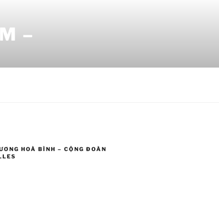
M –
ƯƠNG HOÀ BÌNH – CỘNG ĐOÀN
LLES