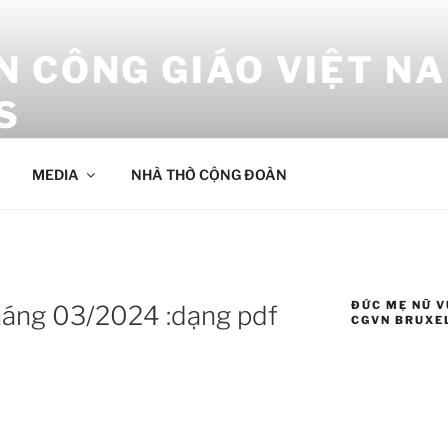
 CÔNG GIÁO VIỆT NA
S
 Bruxelles
MEDIA
NHÀ THỜ CỘNG ĐOÀN
ĐỨC MẸ NỮ V
háng 03/2024 :dạng pdf
CGVN BRUXE