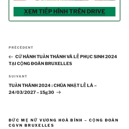
XEM TIẾP HÌNH TRÊN DRIVE
Navigation
Article
PRÉCÉDENT
de
précédent
CỬ HÀNH TUẦN THÁNH VÀ LỄ PHỤC SINH 2024
l’article
TẠI CỘNG ĐOÀN BRUXELLES
Article
SUIVANT
suivant
TUẦN THÁNH 2024 : CHÚA NHẬT LỄ LÁ –
24/03/2027 – 15g30
ĐỨC MẸ NỮ VƯƠNG HOÀ BÌNH – CỘNG ĐOÀN
CGVN BRUXELLES