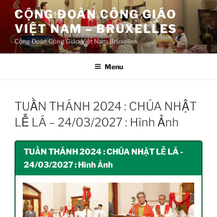
Aller
CỘNG ĐOÀN CÔNG GIÁO
au
VIỆT NAM – BRUXELLES
contenu
principal
Cộng Đoàn Công Giáo Việt Nam Bruxelles
Menu
TUẦN THÁNH 2024 : CHÚA NHẬT
LỄ LÁ – 24/03/2027 : Hình Ảnh
TUẦN THÁNH 2024 : CHÚA NHẬT LỄ LÁ -
24/03/2027 : Hình Ảnh