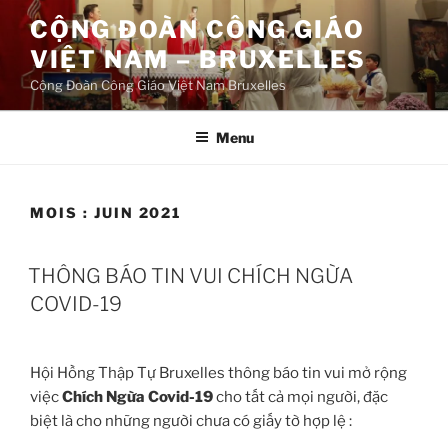
Aller
CỘNG ĐOÀN CÔNG GIÁO
au
VIỆT NAM – BRUXELLES
contenu
principal
Cộng Đoàn Công Giáo Việt Nam Bruxelles
Menu
MOIS :
JUIN 2021
THÔNG BÁO TIN VUI CHÍCH NGỪA
COVID-19
Hội Hồng Thập Tự Bruxelles thông báo tin vui mở rộng
việc
Chích Ngừa Covid-19
cho tất cả mọi người, đặc
biệt là cho những người chưa có giấy tờ hợp lệ :