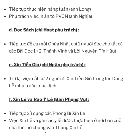
Tiếp tục thực hiện hàng tuần (anh Long)
Phụ trách việc in ấn tờ PVCN (anh Nghĩa)
d. Đọc Sách (chị Hoạt phụ trách) :
Tiếp tục đề cử mỗi Chúa Nhật chỉ 1 người đọc cho tất cả
các Bài Đọc 1 +2, Thánh Vịnh và Lời Nguyện Tín Hữu)
e. Xin Tiền Giỏ (chị Ngân phụ trách) :
Trở lại việc cắt cử 2 người đi Xin Tiền Giỏ trong lúc Dâng
Lễ (như trước mùa dịch)
f. Xin Lễ và Rao Ý Lễ (Ban Phụng Vụ) :
Tiếp tục xử dụng các Phòng Bì Xin Lễ
Việc Xin Lễ và ghi các ý lễ được thực hiện ở nơi bàn cuối
nhà thờ, bỏ chung vào Thùng Xin Lễ