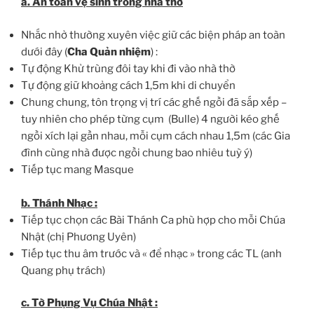
a. An toàn vệ sinh trong nhà thờ
Nhắc nhở thường xuyên việc giữ các biện pháp an toàn
dưới đây (
Cha Quản nhiệm
) :
Tự động Khử trùng đôi tay khi đi vào nhà thờ
Tự động giữ khoảng cách 1,5m khi di chuyển
Chung chung, tôn trọng vị trí các ghế ngồi đã sắp xếp –
tuy nhiên cho phép từng cụm (Bulle) 4 người kéo ghế
ngồi xích lại gần nhau, mỗi cụm cách nhau 1,5m (các Gia
đình cùng nhà được ngồi chung bao nhiêu tuỳ ý)
Tiếp tục mang Masque
b. Thánh Nhạc :
Tiếp tục chọn các Bài Thánh Ca phù hợp cho mỗi Chúa
Nhật (chị Phương Uyên)
Tiếp tục thu âm trước và « để nhạc » trong các TL (anh
Quang phụ trách)
c. Tờ Phụng Vụ Chúa Nhật :