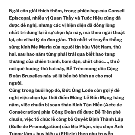
Ngài còn giải thích thêm, trong phiên họp của Conseil
Episcopal, nhiều vị Quan Thầy và Tước Hiệu cũng đã
được đề nghị, nhưng các vị hiện diện đã đồng lòng
nhất trí dừng lại ở sự chọn lựa này, mà theo ngài thuật
lại, chỉ vì hai lý do đơn giản. Thứ nhất vì truyền thống
sùng kính Mẹ Maria của người tín hữu Việt Nam, thứ
hai, sau bao năm từng phải trải qua biết bao tang
thương của chiến tranh, bom đạn, chết chóc…, thì ở
nơi quê hương thứ hai này, Bề Trên mong ước Cộng
Đoàn Bruxelles này sẽ là bến bờ bình an cho mọi
người.
Cũng trong buổi họp đó, Đức Ông Lode còn gợi ý đề
nghị việc chọn lựa thời điểm Mừng Lễ Bổn Mạng hàng
năm, việc chuẩn bị soạn thảo Kinh Tận Hiến (Acte de
Consécration) phía Cộng Đoàn để được Bề Trên phê
chuẩn, việc tổ chức lễ công bố Quyết Định Thành Lập
(Bulle de Promulgation) của Địa Phận, việc chọn Ảnh
Tượng làm « huy hiệu » (Effigie) theo như truyền