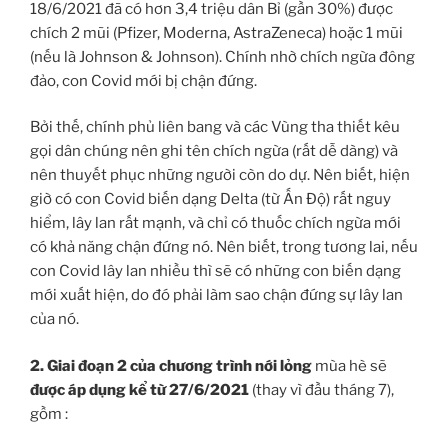
18/6/2021 đã có hơn 3,4 triệu dân Bỉ (gần 30%) được
chích 2 mũi (Pfizer, Moderna, AstraZeneca) hoặc 1 mũi
(nếu là Johnson & Johnson). Chính nhờ chích ngừa đông
đảo, con Covid mới bị chận đứng.
Bởi thế, chính phủ liên bang và các Vùng tha thiết kêu
gọi dân chúng nên ghi tên chích ngừa (rất dễ dàng) và
nên thuyết phục những người còn do dự. Nên biết, hiện
giờ có con Covid biến dạng Delta (từ Ấn Độ) rất nguy
hiểm, lây lan rất mạnh, và chỉ có thuốc chích ngừa mới
có khả năng chận đứng nó. Nên biết, trong tương lai, nếu
con Covid lây lan nhiều thì sẽ có những con biến dạng
mới xuất hiện, do đó phải làm sao chận đứng sự lây lan
của nó.
2. Giai đoạn 2 của chương trình nới lỏng
mùa hè sẽ
được áp dụng kể từ 27/6/2021
(thay vì đầu tháng 7),
gồm :