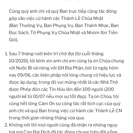
Cùng quý anh chị và quý Ban trực tiếp cộng tác đóng
góp vào việc cử hành các Thánh Lễ Chúa Nhật
(Ban Thường Vụ, Ban Phụng Vụ, Ban Thánh Nhạc, Ban
Đọc Sách, Tờ Phụng Vụ Chúa Nhật và Nhóm Xin Tiền
Giỏ),
Sau 7 tháng rưỡi kiên trì chờ đợi (từ cuối tháng
10/2020), tôi kính xin anh chị em cùng tạ ơn Chúa chung
với Nước Bỉ và riêng với GH Địa Phận, bởi từ ngày hôm
nay 09/06, các biện pháp nới lỏng chung có hiệu lực và
được áp dụng, trong đó vui mừng nhất là các Nhà Thờ
được Phép đón các Tín Hữu lên đến 100 người (200
người kể từ 01/07 nếu mọi sự tốt đẹp). Tạ ơn Chúa, tôi
cũng hết lòng Cám Ơn sự cộng tác rất tích cực của quý
anh chị và quý Ban trong việc cử hành các Thánh Lễ CN
trong thời gian những tháng vừa qua.
Không nói thì mọi người cũng đã nhận ra những nguy
hại mà Cơn Đại Dịch đã tác động chung trên đời sống