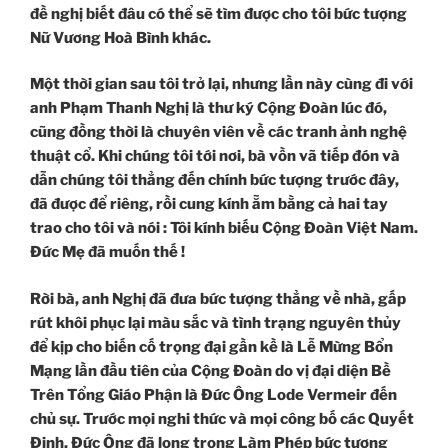
đề nghị biết đâu có thể sẽ tìm được cho tôi bức tượng
Nữ Vương Hoà Bình khác.
Một thời gian sau tôi trở lại, nhưng lần này cùng đi với
anh Phạm Thanh Nghị là thư ký Cộng Đoàn lúc đó,
cũng đồng thời là chuyên viên về các tranh ảnh nghệ
thuật cổ. Khi chúng tôi tới nơi, bà vồn vã tiếp đón và
dẫn chúng tôi thẳng đến chính bức tượng trước đây,
đã được để riêng, rồi cung kính ẵm bằng cả hai tay
trao cho tôi và nói : Tôi kính biếu Cộng Đoàn Việt Nam.
Đức Mẹ đã muốn thế !
Rời bà, anh Nghị đã đưa bức tượng thẳng về nhà, gấp
rút khôi phục lại màu sắc và tình trạng nguyên thủy
để kịp cho biến cố trọng đại gần kề là Lễ Mừng Bổn
Mạng lần đầu tiên của Cộng Đoàn do vị đại diện Bề
Trên Tổng Giáo Phận là Đức Ông Lode Vermeir đến
chủ sự. Trước mọi nghi thức và mọi công bố các Quyết
Định, Đức Ông đã long trọng Làm Phép bức tượng