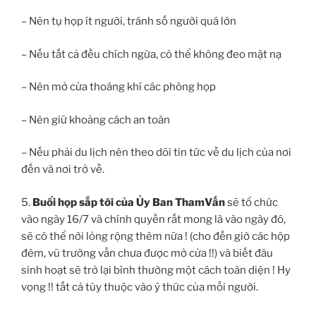
– Nên tụ họp ít người, tránh số người quá lớn
– Nếu tất cả đều chích ngừa, có thể không đeo mặt nạ
– Nên mở cửa thoáng khí các phòng họp
– Nên giữ khoảng cách an toàn
– Nếu phải du lịch nên theo dõi tin tức về du lịch của nơi
đến và nơi trở về.
5.
Buổi họp sắp tới của Ủy Ban ThamVấn
sẽ tổ chức
vào ngày 16/7 và chính quyền rất mong là vào ngày đó,
sẽ có thể nới lỏng rộng thêm nữa ! (cho đến giờ các hộp
đêm, vũ trường vẫn chưa được mở cửa !!) và biết đâu
sinh hoạt sẽ trở lại bình thường một cách toàn diện ! Hy
vọng !! tất cả tùy thuộc vào ý thức của mỗi người.