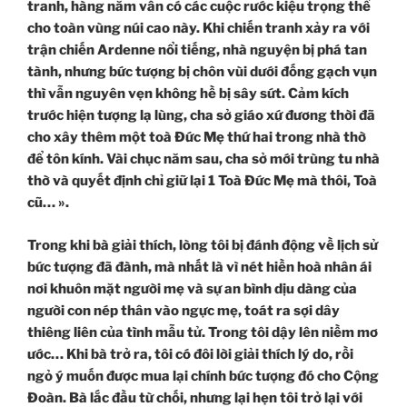
tranh, hàng năm vẫn có các cuộc rước kiệu trọng thể
cho toàn vùng núi cao này. Khi chiến tranh xảy ra với
trận chiến Ardenne nổi tiếng, nhà nguyện bị phá tan
tành, nhưng bức tượng bị chôn vùi dưới đống gạch vụn
thì vẫn nguyên vẹn không hề bị sây sứt. Cảm kích
trước hiện tượng lạ lùng, cha sở giáo xứ đương thời đã
cho xây thêm một toà Đức Mẹ thứ hai trong nhà thờ
để tôn kính. Vài chục năm sau, cha sở mới trùng tu nhà
thờ và quyết định chỉ giữ lại 1 Toà Đức Mẹ mà thôi, Toà
cũ… ».
Trong khi bà giải thích, lòng tôi bị đánh động về lịch sử
bức tượng đã đành, mà nhất là vì nét hiền hoà nhân ái
nơi khuôn mặt người mẹ và sự an bình dịu dàng của
người con nép thân vào ngực mẹ, toát ra sợi dây
thiêng liên của tình mẫu tử. Trong tôi dậy lên niềm mơ
ước… Khi bà trở ra, tôi có đôi lời giải thích lý do, rồi
ngỏ ý muốn được mua lại chính bức tượng đó cho Cộng
Đoàn. Bà lắc đầu từ chối, nhưng lại hẹn tôi trở lại với