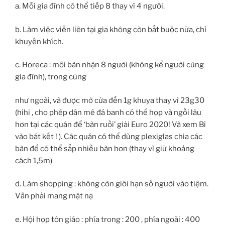
a. Mỗi gia đình có thể tiếp 8 thay vì 4 người.
b. Làm việc viễn liên tại gia không còn bắt buộc nữa, chỉ
khuyến khích.
c. Horeca : mỗi bàn nhận 8 người (không kể người cùng
gia đình), trong cũng
như ngoài, và được mở cửa đến 1g khuya thay vì 23g30
(hihi , cho phép dân mê đá banh có thể họp và ngồi lâu
hơn tại các quán để ‘bàn ruồi’ giải Euro 2020! Và xem Bỉ
vào bát kết ! ). Các quán có thể dùng plexiglas chia các
bàn để có thể sắp nhiều bàn hơn (thay vì giữ khoảng
cách 1,5m)
d. Làm shopping : không còn giới hạn số người vào tiệm.
Vẫn phải mang mặt nạ
e. Hội họp tôn giáo : phía trong : 200 , phía ngoài : 400