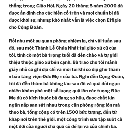
thống trong Giáo Hội. Ngày 20 tháng 5 năm 2000 đã
được ấn định cho các biến cố trên và mọi chuẩn bị đã
được khởi sự, nhưng khó nhất vẫn là việc chọn Effigie
cho Cộng Đoàn.
Rồi như một sự quan phòng nhiệm lạ, chỉ vài tuần sau
đó, sau một Thánh Lễ Chúa Nhật tại giáo xứ cũ của
tôi, tình cờ một bà trọng tuổi đã đến chào và tự giới
thiệu thuộc giáo xứ bên cạnh. Bà trao cho tôi mảnh
giấy nhỏ có ghi địa chỉ và mời tôi khi có dịp ghé thăm
« bảo tàng viện Đức Mẹ » của bà. Nghĩ đến Cộng Đoàn,
tôi đã đến thăm bà không lâu sau đó và quá đỗi ngạc
nhiên khám phá một số lượng quá lớn các tượng Đức
Mẹ đủ cỡ kích thước bà đang sở hữu, được chất kín
ngăn nắp san sát nhau trong căn phòng rộng lớn mà
theo bà, tổng cộng có trên 1500 bức tượng, đến từ
khắp nơi trên thế giới, một công trình sưu tập suốt cả
một đời của người cha quá cố để lại và của chính bà.