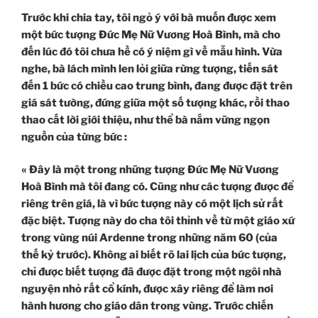
Trước khi chia tay, tôi ngỏ ý với bà muốn được xem
một bức tượng Đức Mẹ Nữ Vương Hoà Bình, mà cho
đến lúc đó tôi chưa hề có ý niệm gì về mẫu hình. Vừa
nghe, bà lách mình len lỏi giữa rừng tượng, tiến sát
đến 1 bức có chiều cao trung bình, đang được đặt trên
giá sát tường, đứng giữa một số tượng khác, rồi thao
thao cất lời giới thiệu, như thể bà nắm vững ngọn
nguồn của từng bức :
« Đây là một trong những tượng Đức Mẹ Nữ Vương
Hoà Bình mà tôi đang có. Cũng như các tượng được để
riêng trên giá, là vì bức tượng này có một lịch sử rất
đặc biệt. Tượng này do cha tôi thỉnh về từ một giáo xứ
trong vùng núi Ardenne trong những năm 60 (của
thế kỷ trước). Không ai biết rõ lai lịch của bức tượng,
chỉ được biết tượng đã được đặt trong một ngôi nhà
nguyện nhỏ rất cổ kính, được xây riêng để làm nơi
hành hương cho giáo dân trong vùng. Trước chiến