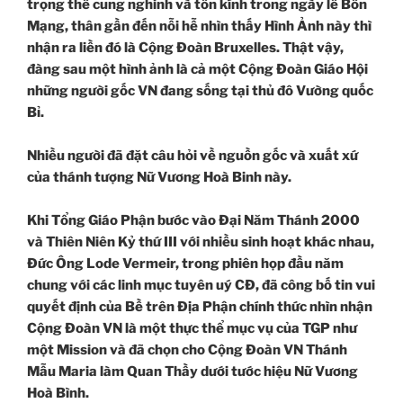
trọng thể cung nghinh và tôn kính trong ngày lễ Bổn
Mạng, thân gần đến nỗi hễ nhìn thấy Hình Ảnh này thì
nhận ra liền đó là Cộng Đoàn Bruxelles. Thật vậy,
đàng sau một hình ảnh là cả một Cộng Đoàn Giáo Hội
những người gốc VN đang sống tại thủ đô Vường quốc
Bỉ.
Nhiều người đã đặt câu hỏi về nguồn gốc và xuất xứ
của thánh tượng Nữ Vương Hoà Binh này.
Khi Tổng Giáo Phận bước vào Đại Năm Thánh 2000
và Thiên Niên Kỷ thứ III với nhiều sinh hoạt khác nhau,
Đức Ông Lode Vermeir, trong phiên họp đầu năm
chung với các linh mục tuyên uý CĐ, đã công bố tin vui
quyết định của Bề trên Địa Phận chính thức nhìn nhận
Cộng Đoàn VN là một thực thể mục vụ của TGP như
một Mission và đã chọn cho Cộng Đoàn VN Thánh
Mẫu Maria làm Quan Thầy dưới tước hiệu Nữ Vương
Hoà Bình.