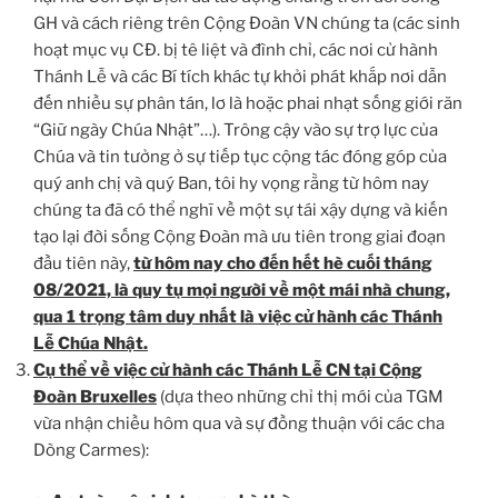
GH và cách riêng trên Cộng Đoàn VN chúng ta (các sinh
hoạt mục vụ CĐ. bị tê liệt và đình chỉ, các nơi cử hành
Thánh Lễ và các Bí tích khác tự khởi phát khắp nơi dẫn
đến nhiều sự phân tán, lơ là hoặc phai nhạt sống giới răn
“Giữ ngày Chúa Nhật”…). Trông cậy vào sự trợ lực của
Chúa và tin tưởng ở sự tiếp tục cộng tác đóng góp của
quý anh chị và quý Ban, tôi hy vọng rằng từ hôm nay
chúng ta đã có thể nghĩ về một sự tái xậy dựng và kiến
tạo lại đời sống Cộng Đoàn mà ưu tiên trong giai đoạn
đầu tiên này,
từ hôm nay cho đến hết hè cuối tháng
08/2021, là quy tụ mọi người về một mái nhà chung,
qua 1 trọng tâm duy nhất là việc cử hành các Thánh
Lễ Chúa Nhật.
Cụ thể về việc cử hành các Thánh Lễ CN tại Cộng
Đoàn Bruxelles
(dựa theo những chỉ thị mới của TGM
vừa nhận chiều hôm qua và sự đồng thuận với các cha
Dòng Carmes):