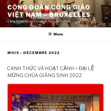
Aller
CỘNG ĐOÀN CÔNG GIÁO
au
VIỆT NAM – BRUXELLES
contenu
principal
Cộng Đoàn Công Giáo Việt Nam Bruxelles
Menu
MOIS :
DÉCEMBRE 2022
CANH THỨC VÀ HOẠT CẢNH + ĐẠI LỄ
MỪNG CHÚA GIÁNG SINH 2022