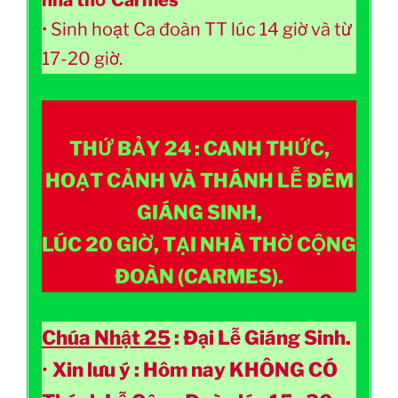
nhà thờ Carmes
• Sinh hoạt Ca đoàn TT lúc 14 giờ và từ
17-20 giờ.
THỨ BẢY 24 :
CANH THỨC,
HOẠT CẢNH VÀ THÁNH LỄ ĐÊM
GIÁNG SINH,
LÚC 20 GIỜ, TẠI NHÀ THỜ CỘNG
ĐOÀN (CARMES).
Chúa Nhật 25
: Đại Lễ Giáng Sinh.
•
Xin lưu ý : Hôm nay KHÔNG CÓ