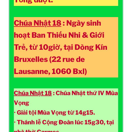
Chúa Nhật 18
:
Ngày sinh
hoạt Ban Thiếu Nhi & Giới
Trẻ
, từ 10giờ, tại Dòng Kín
Bruxelles (22 rue de
Lausanne, 1060 Bxl)
Chúa Nhật 18
: Chúa Nhật thứ IV Mùa
Vọng
•
Giải tội Mùa Vọng từ 14g15.
•
Thánh lễ Cộng Đoàn lúc 15g30, tại