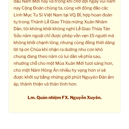
đầu Năm Mới này và trong khi chờ đợi ngày vui năm
nay Cộng Đoàn chúng ta, cùng với đông đảo các
Linh Mục Tu Sĩ Việt Nam tại VQ. Bỉ, hợp hoan đoàn
tụ trong Thánh Lễ Giao Thừa mừng Xuân Nhâm
Dần, tôi không khỏi không nghĩ Lễ Giao Thừa Tân
Sửu năm ngoái chỉ được phép vỏn vẹn 15 người mà
không khỏi chạnh lòng, nhưng cũng đồng thời dâng
lời tạ ơn Chúa khi nhận ra dường như cơn khó
chung đang theo năm cũ lui dần về phía sau,
nhường chỗ cho một Mùa Xuân Mới tươi sáng hơn,
cho một Năm Hông Ân nhiều hy vọng hơn vì sẽ
được khởi sự bằng những giờ phút Nguyên Đán ấm
áp, thánh thiện và thân tình hơn.
Lm. Quản nhiệm FX. Nguyễn Xuyên.