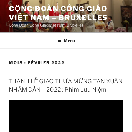
Aller
CỘNG ĐOÀN CÔNG GIÁO
au
VIỆT NAM – BRUXELLES
contenu
principal
Cộng Đoàn Công Giáo Việt Nam Bruxelles
Menu
MOIS :
FÉVRIER 2022
THÁNH LỄ GIAO THỪA MỪNG TÂN XUÂN
NHÂM DẦN – 2022 : Phim Lưu Niệm