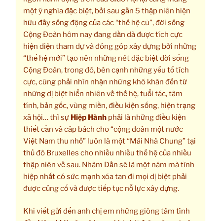
một ý nghĩa đặc biệt, bởi sau gần 5 thập niên hiện
hữu đầy sống động của các “thế hệ cũ”, đời sống
Cộng Đoàn hôm nay đang dần dà được tích cực
hiện diện tham dự và đóng góp xây dựng bởi những
“thế hệ mới” tạo nên những nét đặc biệt đời sống
Cộng Đoàn, trong đó, bên cạnh những yếu tố tích
cực, cũng phải nhìn nhận những khó khăn đến từ
những dị biệt hiển nhiên về thế hệ, tuổi tác, tâm
tính, bản gốc, vùng miền, điều kiện sống, hiện trạng
xã hội… thì sự
Hiệp Hành
phải là những điều kiện
thiết cần và câp bách cho “cộng đoàn một nước
Việt Nam thu nhỏ” luôn là một “Mái Nhà Chung” tại
thủ đô Bruxelles cho nhiều nhiều thế hệ của nhiều
thập niên về sau. Nhâm Dần sẽ là một năm mà tình
hiệp nhất có sức mạnh xóa tan đi mọi dị biệt phải
được củng cố và được tiếp tục nỗ lực xây dựng.
Khi viết gửi đến anh chị em những giòng tâm tình