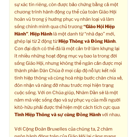
sự xác tín riêng, còn được bảo chứng bằng cả một
chương trình hành động cụ thể của toàn Giáo Hội
hoàn vũ trong ý hướng phục vụ nhân loại và làm
sống chính mình qua chủ trương
“Giáo Hội Hiệp
Hành”
.
Hiệp Hành
là một danh từ “nhà đạo” mới,
ghép lại từ 2 động từ
Hiệp Thông và Đồng Hành
.
Cơn đại dịch có thể đã là một cản trở làm khựng lại
ít nhiều những hoạt động mục vụ bao la trong đời
sống Giáo Hội, nhưng không thể ngăn cản được mọi
thành phần Dân Chúa ở mọi cấp độ nỗ lực kết nối
tình hiệp thông và cùng hoà nhịp bước chân chia xẻ,
đón nhận và nâng đỡ nhau trước mọi hiện trạng
cuộc sống. Với ơn Chúa giúp, Nhâm Dần sẽ là một
năm mà việc sống đạo và sự phục vụ của mỗi người
kitô-hữu phải được thể hiện một cách tích cực qua
Tình Hiệp Thông và sự cùng Đồng Hành
với nhau.
Với Cộng Đoàn Bruxelles của chúng ta, 2 châm
ngôn hành động trên của Giáo Hội lại càng mang