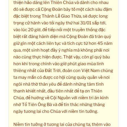
thiện hảo dâng lên Thiên Chúa và dành cho nhau
đó sẽ được cả Cộng Đoàn bày tỏ một cách sâu đậm
đặc biệt trong Thánh Lễ Giao Thừa, sẽ được long
trọng cử hành vào tối ngày thứ hai 31/01 sắp tới,
vào lúc 20 giờ, để tiếp nối một truyền thống đặc
biệt rất đáng hãnh diện mà Cộng Đoàn đã trân quý
giữ gìn một cách liên tục và tích cực từ hơn 45 năm
qua, một sinh hoạt đầy ý nghĩa mà không phải nơi
nào cũng thực hiện được. Thật vậy, còn gì quý báu
hơn khi trong chính vào giờ phút giao mùa linh
thiêng nhất của Đất Trời, đoàn con Việt Nam chúng
ta may mắn có được cơ hội cùng quây quần về nơi
ngôi nhà thờ thân yêu để dành những tâm tình
thanh khiết nhất, đầu tiên nhất để tạ ơn Thiên
Chúa, để hướng về Cội Nguồn với niềm tri ân kính
nhớ Tổ Tiên Ông Bà và để tín thác những tháng
ngày tương lai cho Chúa với niềm tin tưởng.
Niềm tin tưởng ở tương lai của chúng ta, thêm vào